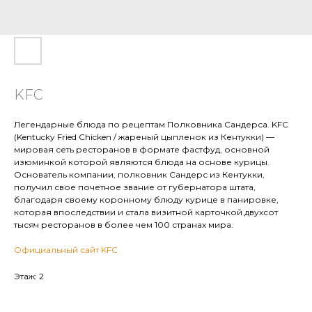
KFC
Легендарные блюда по рецептам Полковника Сандерса. KFC
(Kentucky Fried Chicken / жареный цыпленок из Кентукки) —
мировая сеть ресторанов в формате фастфуд, основной
изюминкой которой являются блюда на основе курицы.
Основатель компании, полковник Сандерс из Кентукки,
получил свое почетное звание от губернатора штата,
благодаря своему коронному блюду курице в панировке,
которая впоследствии и стала визитной карточкой двухсот
тысяч ресторанов в более чем 100 странах мира.
Официальный сайт KFC
Этаж: 2