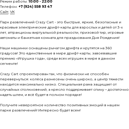
Режим работы:
10:00 - 22:00
Телефон:
+7 (924) 558 93 47
Сайт
,
VK
Парк развлечений Crazy Cart - это быстрые, яркие, безопасные и
красивые электрические дрифт-карты для взрослых и детей от 3-х
лет, аттракционы виртуальной реальности, призовой тир, игровые
автоматы и банкетная комната для празднования Дня Рождения!
Наши машинки оснащены рычагом дрифта и крутятся на 360
градусов! Это единственные в мире дрифт-карты, завоевавшие
премию «Игрушка года», среди всех игрушек в мире в данном
сегменте!
Сrazy Cart спроектирован так, что физически не способен
перевернуться: колёса разнесены очень широко, а центр тяжести
находится максимально низко. Специальная рама защищает от
случайных столкновений, а кресло поддерживает спину – достаточно
надеть шлем, и всё будет в полном порядке!
Получите невероятное количество позитивных эмоций в нашем
парке развлечений! Интересно будет всем!